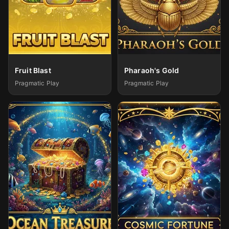
Fruit Blast
Pharaoh's Gold
Pragmatic Play
Pragmatic Play