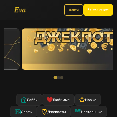
Регистрация
Войти
Лобби
Любимые
Новые
Слоты
Джекпоты
Настольные