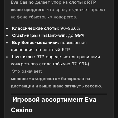
Eva Casino
делает упор на
слоты с RTP
выше среднего
, что сразу выделяет проект
на фоне «быстрых» новорегов.
Классические слоты:
96–96.6%
Crash-игры / Instant-win:
до
99%
Buy Bonus-механики:
повышенная
дисперсия, но честный RTP
Live-игры:
RTP определяется правилами
конкретного стола (обычно 97–99%)
Это означает:
меньше «съеденного» банкролла на
дистанции и выше шанс затянуть сессию.
Игровой ассортимент Eva
Casino