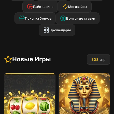
Лайв казино
Мегавейсы
Покупка бонуса
Бонусные ставки
Провайдеры
Новые Игры
308
игр