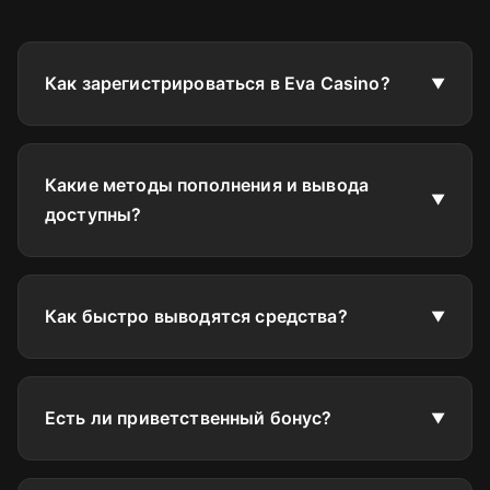
Как зарегистрироваться в Eva Casino?
Регистрация в Eva Casino занимает всего
несколько минут. Нажмите кнопку
Какие методы пополнения и вывода
'Регистрация' в правом верхнем углу сайта,
доступны?
заполните простую форму с указанием
email и пароля, подтвердите свою
Eva Casino поддерживает широкий спектр
электронную почту — и можете начинать
платежных методов: банковские карты
Как быстро выводятся средства?
играть!
Visa/Mastercard, электронные кошельки
(Skrill, Neteller, WebMoney), криптовалюты
Одно из главных преимуществ Eva Casino —
(Bitcoin, Ethereum, USDT) и банковские
мгновенные выплаты. Большинство
Есть ли приветственный бонус?
переводы. Минимальная сумма депозита —
запросов на вывод обрабатываются в
500₽.
течение 15 минут. Максимальное время
Да! Новые игроки получают щедрый